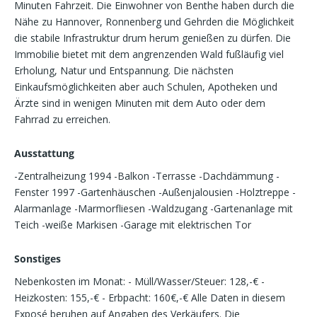
Minuten Fahrzeit. Die Einwohner von Benthe haben durch die
Nähe zu Hannover, Ronnenberg und Gehrden die Möglichkeit
die stabile Infrastruktur drum herum genießen zu dürfen. Die
Immobilie bietet mit dem angrenzenden Wald fußläufig viel
Erholung, Natur und Entspannung. Die nächsten
Einkaufsmöglichkeiten aber auch Schulen, Apotheken und
Ärzte sind in wenigen Minuten mit dem Auto oder dem
Fahrrad zu erreichen.
Ausstattung
-Zentralheizung 1994 -Balkon -Terrasse -Dachdämmung -
Fenster 1997 -Gartenhäuschen -Außenjalousien -Holztreppe -
Alarmanlage -Marmorfliesen -Waldzugang -Gartenanlage mit
Teich -weiße Markisen -Garage mit elektrischen Tor
Sonstiges
Nebenkosten im Monat: - Müll/Wasser/Steuer: 128,-€ -
Heizkosten: 155,-€ - Erbpacht: 160€,-€ Alle Daten in diesem
Exposé beruhen auf Angaben des Verkäufers. Die