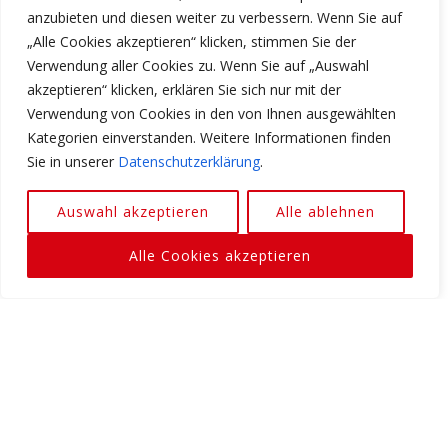
anzubieten und diesen weiter zu verbessern. Wenn Sie auf
„Alle Cookies akzeptieren“ klicken, stimmen Sie der
Bodenbelag
Verwendung aller Cookies zu. Wenn Sie auf „Auswahl
Fliese
akzeptieren“ klicken, erklären Sie sich nur mit der
Verwendung von Cookies in den von Ihnen ausgewählten
Parken
Kategorien einverstanden. Weitere Informationen finden
Garage - angeschlossen
Sie in unserer
Datenschutzerklärung
.
Auswahl akzeptieren
Alle ablehnen
Video
Alle Cookies akzeptieren
Video-
Media error: Format(s) not supported or source(s) not found
Player
Datei herunterladen: https://lamda-immobilien.de/wp-content/uploads/2023/09/VIDEO-
2023-09-25-09-44-54.mp4?_=1