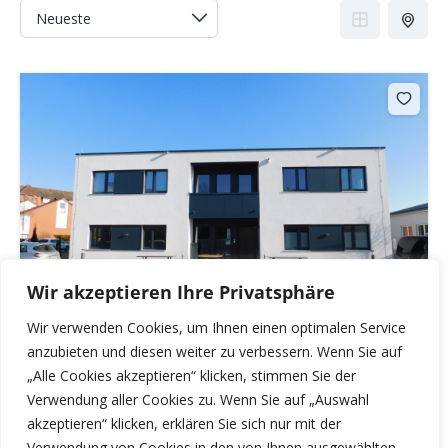
Wir akzeptieren Ihre Privatsphäre
Wir verwenden Cookies, um Ihnen einen optimalen Service
anzubieten und diesen weiter zu verbessern. Wenn Sie auf
LAMDA in Reethen – Erstbezug – Modernes Büro /
„Alle Cookies akzeptieren“ klicken, stimmen Sie der
Praxis sucht neue Pächter
Verwendung aller Cookies zu. Wenn Sie auf „Auswahl
€14,20
monatl. Miete pro m²
akzeptieren“ klicken, erklären Sie sich nur mit der
Verwendung von Cookies in den von Ihnen ausgewählten