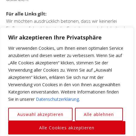
Für alle Links gilt:
Wir möchten ausdrücklich betonen, dass wir keinerlei
Einfluss auf den Linktext, die Gestaltung und die Inhalte der
gelinkten Seiten haben. Deshalb distanzieren wir uns
Wir akzeptieren Ihre Privatsphäre
hiermit ausdrücklich von den Linkformulierungen, sowie
Wir verwenden Cookies, um Ihnen einen optimalen Service
von allen Inhalten aller gelinkten Seiten auf unserer
anzubieten und diesen weiter zu verbessern. Wenn Sie auf
Homepage und machen uns ihre Inhalte nicht zu eigen.
„Alle Cookies akzeptieren“ klicken, stimmen Sie der
Diese Erklärung gilt für alle auf unserer Website
Verwendung aller Cookies zu. Wenn Sie auf „Auswahl
angebrachten Links und für alle Inhalte der Seiten, zu
akzeptieren“ klicken, erklären Sie sich nur mit der
denen die bei uns angemeldeten Banner oder Links
Verwendung von Cookies in den von Ihnen ausgewählten
führen. Unsere Immobilien
Kategorien einverstanden. Weitere Informationen finden
Sie in unserer
Datenschutzerklärung
.
Auswahl akzeptieren
Alle ablehnen
Copyright © 2026 Lamda - Immobilien Sales Management e.K..
Alle Cookies akzeptieren
Lifestyle
WordPress Theme by themehit.com