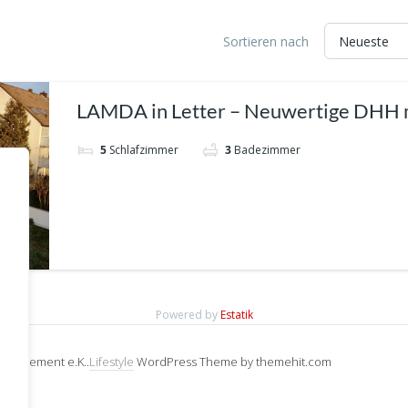
Sortieren nach
LAMDA in Letter – Neuwertige DHH 
moderner Ausstattung !!!
5
Schlafzimmer
3
Badezimmer
Powered by
Estatik
Management e.K..
Lifestyle
WordPress Theme by themehit.com